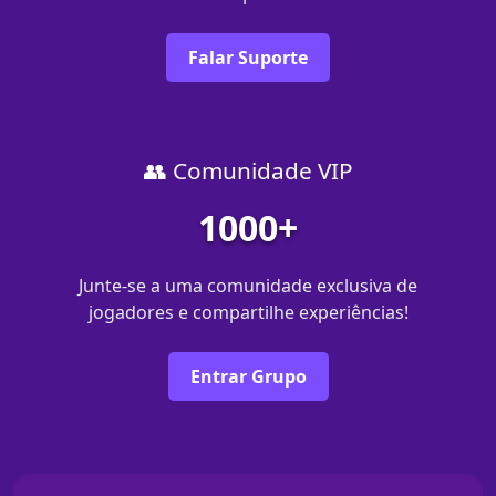
Falar Suporte
👥 Comunidade VIP
1000+
Junte-se a uma comunidade exclusiva de
jogadores e compartilhe experiências!
Entrar Grupo