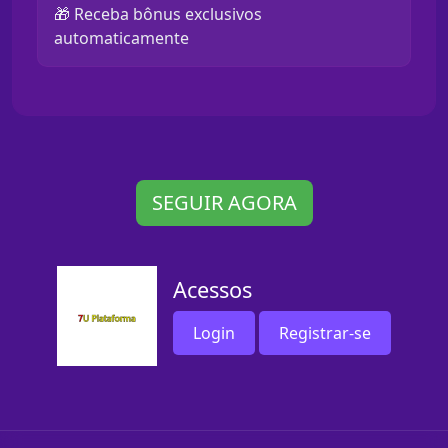
🎁 Receba bônus exclusivos
automaticamente
SEGUIR AGORA
Acessos
Login
Registrar-se