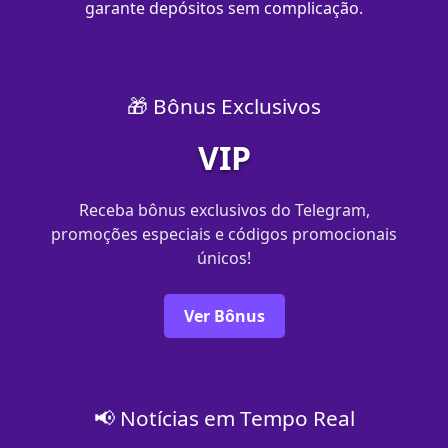
garante depósitos sem complicação.
🎁 Bônus Exclusivos
VIP
Receba bônus exclusivos do Telegram,
promoções especiais e códigos promocionais
únicos!
Ver Bônus
📢 Notícias em Tempo Real