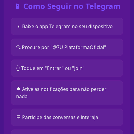
📱 Como Seguir no Telegram
📱 Baixe o app Telegram no seu dispositivo
🔍 Procure por "@7U PlataformaOficial"
👆 Toque em "Entrar" ou "Join"
🔔 Ative as notificações para não perder
nada
💬 Participe das conversas e interaja