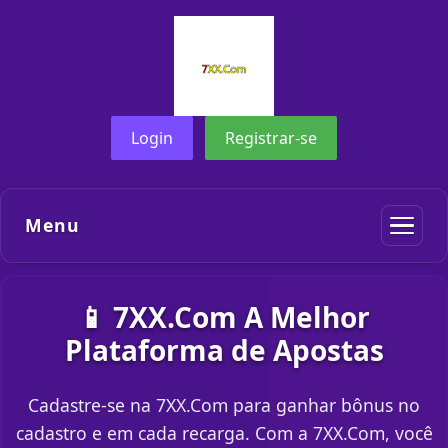
Login
Registrar-se
Menu
📱 7XX.Com A Melhor
Plataforma de Apostas
Cadastre-se na 7XX.Com para ganhar bônus no
cadastro e em cada recarga. Com a 7XX.Com, você