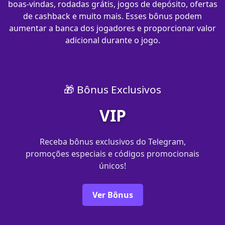
boas-vindas, rodadas grátis, jogos de depósito, ofertas
de cashback e muito mais. Esses bônus podem
aumentar a banca dos jogadores e proporcionar valor
adicional durante o jogo.
🎁 Bônus Exclusivos
VIP
Receba bônus exclusivos do Telegram,
promoções especiais e códigos promocionais
únicos!
Ver Bônus