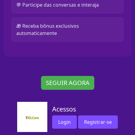
💬 Participe das conversas e interaja
🎁 Receba bônus exclusivos
automaticamente
SEGUIR AGORA
Acessos
Login
Registrar-se