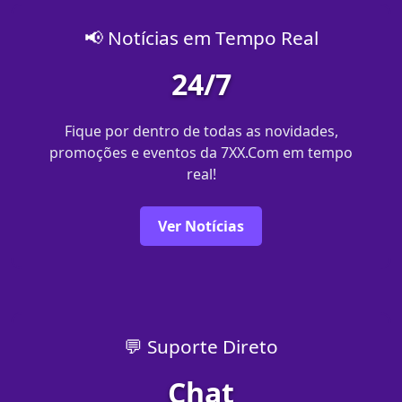
📢 Notícias em Tempo Real
24/7
Fique por dentro de todas as novidades,
promoções e eventos da 7XX.Com em tempo
real!
Ver Notícias
💬 Suporte Direto
Chat