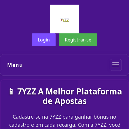
Login
Registrar-se
Menu
📱 7YZZ A Melhor Plataforma
de Apostas
Cadastre-se na 7YZZ para ganhar bônus no
cadastro e em cada recarga. Com a 7YZZ, você