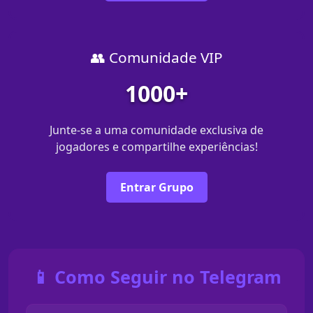
👥 Comunidade VIP
1000+
Junte-se a uma comunidade exclusiva de
jogadores e compartilhe experiências!
Entrar Grupo
📱 Como Seguir no Telegram