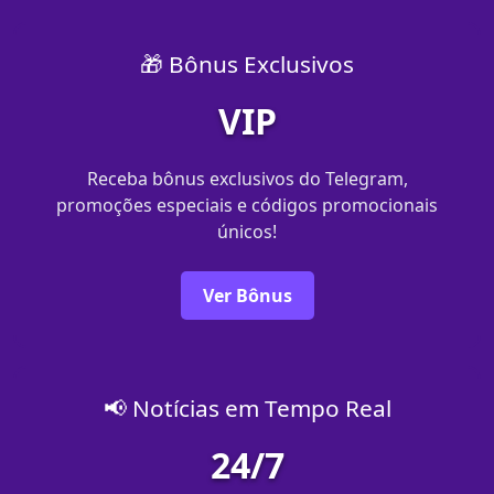
🎁 Bônus Exclusivos
VIP
Receba bônus exclusivos do Telegram,
promoções especiais e códigos promocionais
únicos!
Ver Bônus
📢 Notícias em Tempo Real
24/7