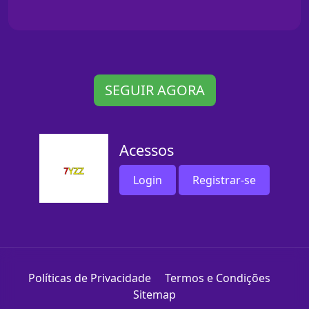
SEGUIR AGORA
Acessos
Login
Registrar-se
Políticas de Privacidade
Termos e Condições
Sitemap