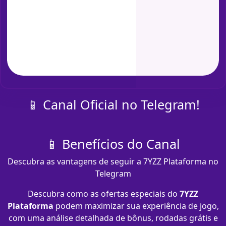
📱 Canal Oficial no Telegram!
📱 Benefícios do Canal
Descubra as vantagens de seguir a 7YZZ Plataforma no
Telegram
Descubra como as ofertas especiais do
7YZZ
Plataforma
podem maximizar sua experiência de jogo,
com uma análise detalhada de bônus, rodadas grátis e