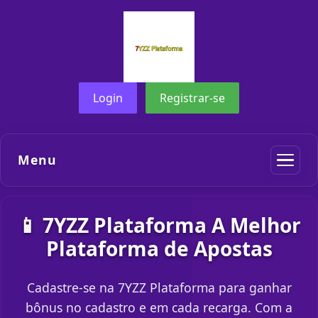
Login
Registrar-se
Menu
📱 7YZZ Plataforma A Melhor
Plataforma de Apostas
Cadastre-se na 7YZZ Plataforma para ganhar
bônus no cadastro e em cada recarga. Com a