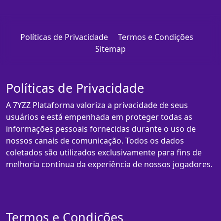
Políticas de Privacidade
Termos e Condições
Sitemap
Políticas de Privacidade
A 7YZZ Plataforma valoriza a privacidade de seus
usuários e está empenhada em proteger todas as
informações pessoais fornecidas durante o uso de
nossos canais de comunicação. Todos os dados
coletados são utilizados exclusivamente para fins de
melhoria contínua da experiência de nossos jogadores.
Termos e Condições