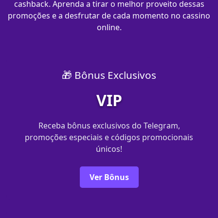
cashback. Aprenda a tirar o melhor proveito dessas
promoções e a desfrutar de cada momento no cassino
online.
🎁 Bônus Exclusivos
VIP
Receba bônus exclusivos do Telegram,
promoções especiais e códigos promocionais
únicos!
Ver Bônus