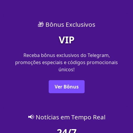
🎁 Bônus Exclusivos
VIP
Receba bônus exclusivos do Telegram,
promoções especiais e códigos promocionais
únicos!
Ver Bônus
📢 Notícias em Tempo Real
24/7