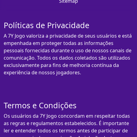
Sitemap
Políticas de Privacidade
A 7Y Jogo valoriza a privacidade de seus usuários e está
empenhada em proteger todas as informações
pessoais fornecidas durante o uso de nossos canais de
comunicação. Todos os dados coletados são utilizados
exclusivamente para fins de melhoria contínua da
experiência de nossos jogadores.
Termos e Condições
Os usuários da 7Y Jogo concordam em respeitar todas
as regras e regulamentos estabelecidos. É importante
ler e entender todos os termos antes de participar de