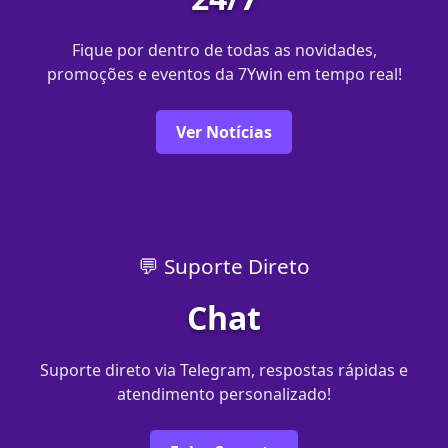
Fique por dentro de todas as novidades,
promoções e eventos da 7Ywin em tempo real!
Ver Notícias
💬 Suporte Direto
Chat
Suporte direto via Telegram, respostas rápidas e
atendimento personalizado!