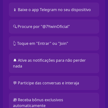
📱 Baixe o app Telegram no seu dispositivo
🔍 Procure por "@7YwinOficial"
👆 Toque em "Entrar" ou "Join"
🔔 Ative as notificações para não perder
nada
💬 Participe das conversas e interaja
🎁 Receba bônus exclusivos
automaticamente