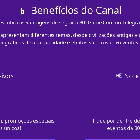
📱 Benefícios do Canal
escubra as vantagens de seguir a 802Game.Com no Telegr
presentam diferentes temas, desde civilizações antigas e m
m gráficos de alta qualidade e efeitos sonoros envolventes
sivos
📢 Notí
m, promoções especiais
Fique por dentro d
s únicos!
eventos da 8