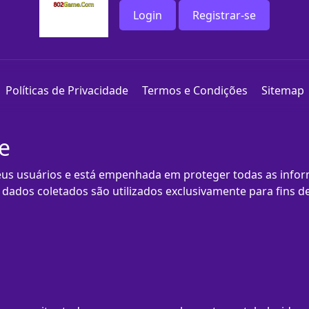
Login
Registrar-se
Políticas de Privacidade
Termos e Condições
Sitemap
de
eus usuários e está empenhada em proteger todas as infor
dados coletados são utilizados exclusivamente para fins d