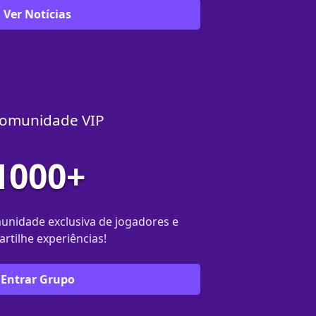
Ver Notícias
Comunidade VIP
1000+
unidade exclusiva de jogadores e
rtilhe experiências!
Entrar Grupo