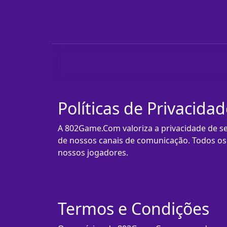
Políticas de Privacida
A 802Game.Com valoriza a privacidade de s
de nossos canais de comunicação. Todos os 
nossos jogadores.
Termos e Condições