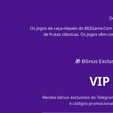
D
Os jogos de caça-níqueis do 802Game.Com a
de frutas clássicas. Os jogos vêm co
🎁 Bônus Exclu
VIP
Receba bônus exclusivos do Telegra
e códigos promocionai