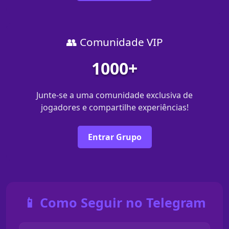
👥 Comunidade VIP
1000+
Junte-se a uma comunidade exclusiva de
jogadores e compartilhe experiências!
Entrar Grupo
📱 Como Seguir no Telegram