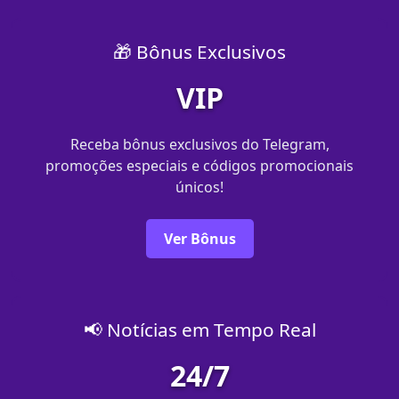
🎁 Bônus Exclusivos
VIP
Receba bônus exclusivos do Telegram,
promoções especiais e códigos promocionais
únicos!
Ver Bônus
📢 Notícias em Tempo Real
24/7