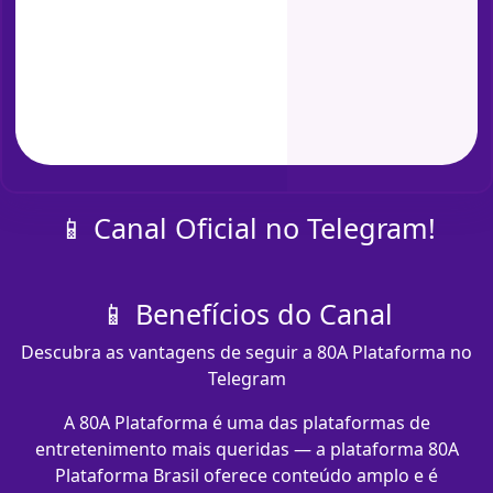
📱 Canal Oficial no Telegram!
📱 Benefícios do Canal
Descubra as vantagens de seguir a 80A Plataforma no
Telegram
A 80A Plataforma é uma das plataformas de
entretenimento mais queridas — a plataforma 80A
Plataforma Brasil oferece conteúdo amplo e é