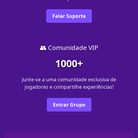
Falar Suporte
👥 Comunidade VIP
1000+
Junte-se a uma comunidade exclusiva de
jogadores e compartilhe experiências!
Entrar Grupo