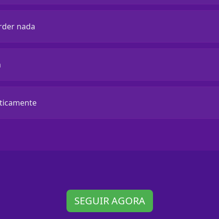
erder nada
a
aticamente
SEGUIR AGORA