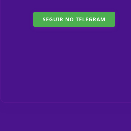
SEGUIR NO TELEGRAM