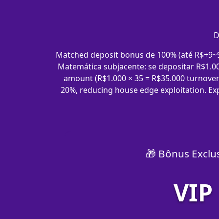
D
Matched deposit bonus de 100% (até R$+9~99 
Matemática subjacente: se depositar R$1.00
amount (R$1.000 × 35 = R$35.000 turnover
20%, reducing house edge exploitation. Ex
🎁 Bônus Exclu
VIP