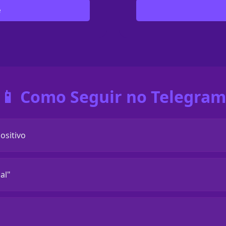
e
📱 Como Seguir no Telegram
ositivo
al"