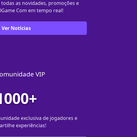
e todas as novidades, promoções e
80Game Com em tempo real!
Ver Notícias
Comunidade VIP
1000+
unidade exclusiva de jogadores e
rtilhe experiências!