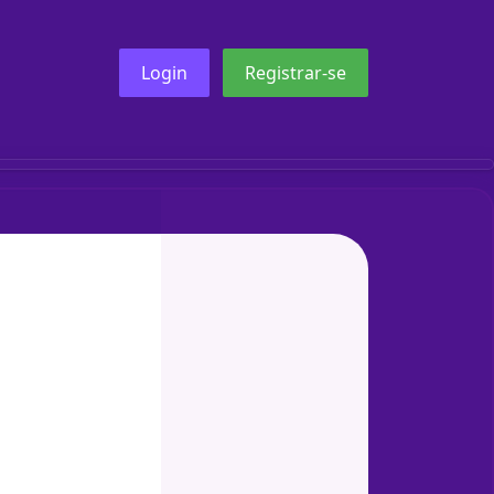
Login
Registrar-se