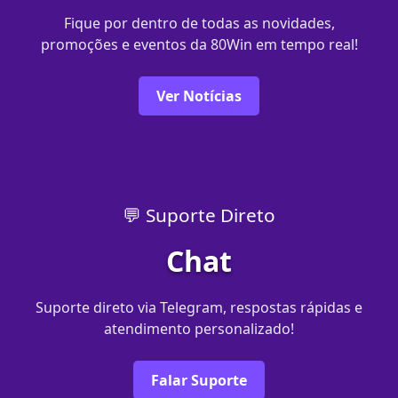
Fique por dentro de todas as novidades,
promoções e eventos da 80Win em tempo real!
Ver Notícias
💬 Suporte Direto
Chat
Suporte direto via Telegram, respostas rápidas e
atendimento personalizado!
Falar Suporte