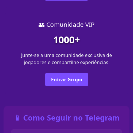
👥 Comunidade VIP
1000+
Junte-se a uma comunidade exclusiva de
jogadores e compartilhe experiências!
Entrar Grupo
📱 Como Seguir no Telegram