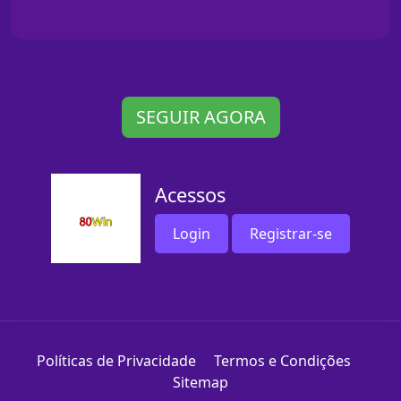
SEGUIR AGORA
Acessos
Login
Registrar-se
Políticas de Privacidade
Termos e Condições
Sitemap