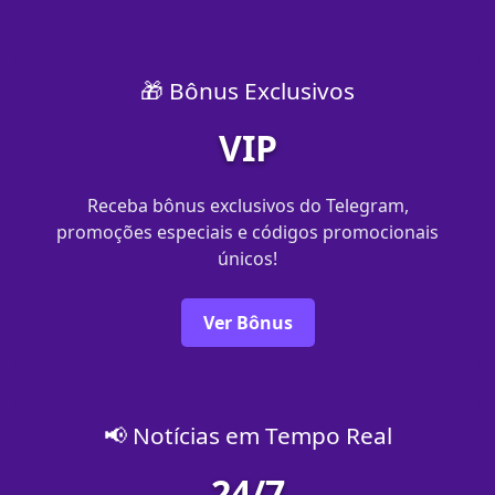
🎁 Bônus Exclusivos
VIP
Receba bônus exclusivos do Telegram,
promoções especiais e códigos promocionais
únicos!
Ver Bônus
📢 Notícias em Tempo Real
24/7