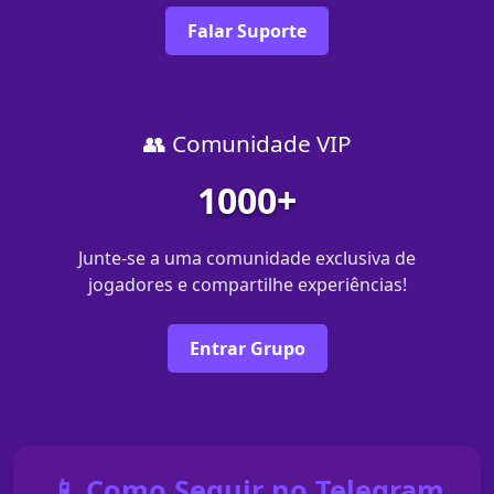
Falar Suporte
👥 Comunidade VIP
1000+
Junte-se a uma comunidade exclusiva de
jogadores e compartilhe experiências!
Entrar Grupo
📱 Como Seguir no Telegram