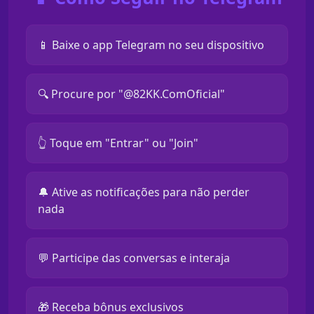
📱 Baixe o app Telegram no seu dispositivo
🔍 Procure por "@82KK.ComOficial"
👆 Toque em "Entrar" ou "Join"
🔔 Ative as notificações para não perder
nada
💬 Participe das conversas e interaja
🎁 Receba bônus exclusivos