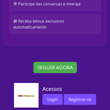
💬 Participe das conversas e interaja
🎁 Receba bônus exclusivos
automaticamente
SEGUIR AGORA
Acessos
Login
Registrar-se