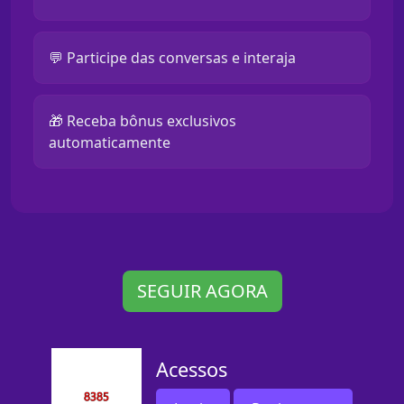
💬 Participe das conversas e interaja
🎁 Receba bônus exclusivos
automaticamente
SEGUIR AGORA
Acessos