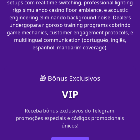
setups com real-time switching, professional lighting
rigs simulando casino floor ambiance, e acoustic
engineering eliminando background noise. Dealers
undergopara rigoroso training programs cobrindo
game mechanics, customer engagement protocols, e
multilingual communication (português, inglês,
espanhol, mandarim coverage).
🎁 Bônus Exclusivos
VIP
Receba bônus exclusivos do Telegram,
promoções especiais e códigos promocionais
únicos!