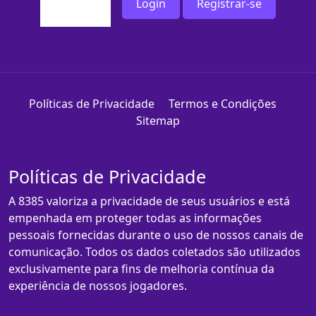
Login
Registrar-se
Políticas de Privacidade
Termos e Condições
Sitemap
Políticas de Privacidade
A 8385 valoriza a privacidade de seus usuários e está
empenhada em proteger todas as informações
pessoais fornecidas durante o uso de nossos canais de
comunicação. Todos os dados coletados são utilizados
exclusivamente para fins de melhoria contínua da
experiência de nossos jogadores.