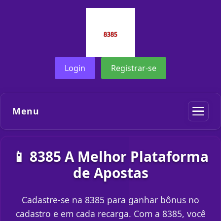
Login
Registrar-se
Menu
📱 8385 A Melhor Plataforma
de Apostas
Cadastre-se na 8385 para ganhar bônus no
cadastro e em cada recarga. Com a 8385, você