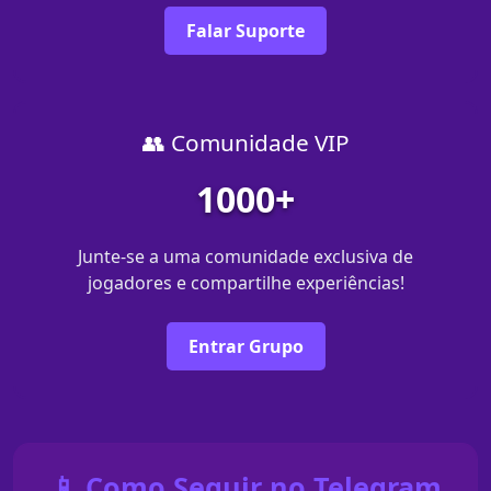
Falar Suporte
👥 Comunidade VIP
1000+
Junte-se a uma comunidade exclusiva de
jogadores e compartilhe experiências!
Entrar Grupo
📱 Como Seguir no Telegram