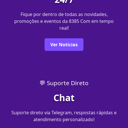
Fique por dentro de todas as novidades,
promoções e eventos da 8385 Com em tempo
real!
Ver Notícias
💬 Suporte Direto
Chat
Suporte direto via Telegram, respostas rápidas e
atendimento personalizado!