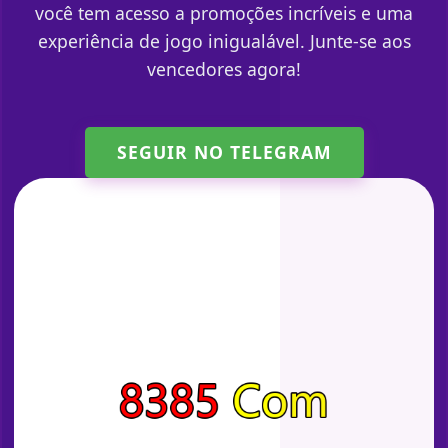
você tem acesso a promoções incríveis e uma
experiência de jogo inigualável. Junte-se aos
vencedores agora!
SEGUIR NO TELEGRAM