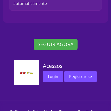
automaticamente
SEGUIR AGORA
Acessos
Login
Registrar-se