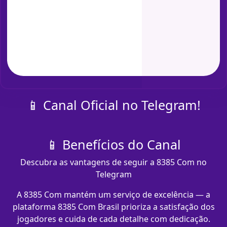
📱 Canal Oficial no Telegram!
📱 Benefícios do Canal
Descubra as vantagens de seguir a 8385 Com no
Telegram
A 8385 Com mantém um serviço de excelência — a
plataforma 8385 Com Brasil prioriza a satisfação dos
jogadores e cuida de cada detalhe com dedicação.