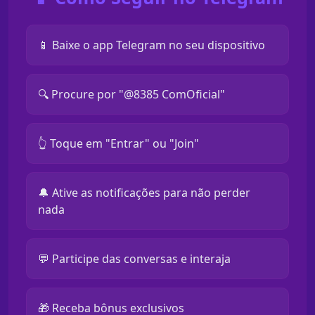
📱 Baixe o app Telegram no seu dispositivo
🔍 Procure por "@8385 ComOficial"
👆 Toque em "Entrar" ou "Join"
🔔 Ative as notificações para não perder
nada
💬 Participe das conversas e interaja
🎁 Receba bônus exclusivos