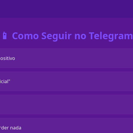
📱 Como Seguir no Telegram
ositivo
cial"
erder nada