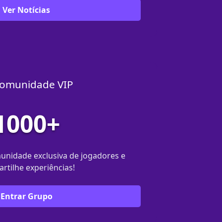
Ver Notícias
Comunidade VIP
1000+
unidade exclusiva de jogadores e
rtilhe experiências!
Entrar Grupo