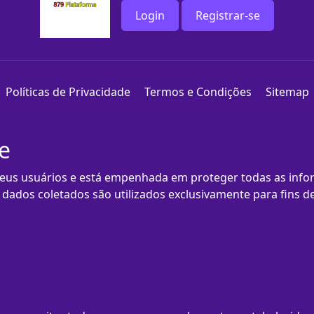
Login
Registrar-se
Políticas de Privacidade
Termos e Condições
Sitemap
de
 seus usuários e está empenhada em proteger todas as inf
dados coletados são utilizados exclusivamente para fins d