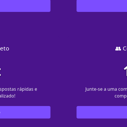
reto
👥 
t
espostas rápidas e
Junte-se a uma com
lizado!
compa
e