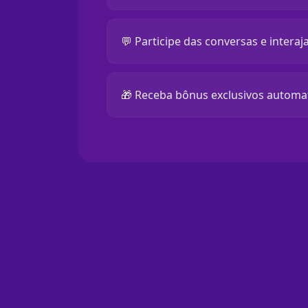
💬 Participe das conversas e interaj
🎁 Receba bônus exclusivos autom