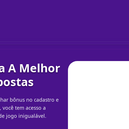
ma A Melhor
postas
nhar bônus no cadastro e
, você tem acesso a
e jogo inigualável.