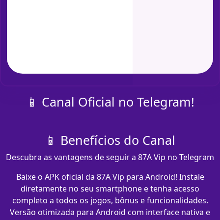
📱 Canal Oficial no Telegram!
📱 Benefícios do Canal
Descubra as vantagens de seguir a 87A Vip no Telegram
Baixe o APK oficial da 87A Vip para Android! Instale
diretamente no seu smartphone e tenha acesso
completo a todos os jogos, bônus e funcionalidades.
Versão otimizada para Android com interface nativa e