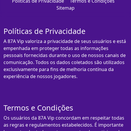
Políticas de Privacidade
Termos e Condições
Sitemap
Políticas de Privacidade
A 87A Vip valoriza a privacidade de seus usuários e está
empenhada em proteger todas as informações
pessoais fornecidas durante o uso de nossos canais de
comunicação. Todos os dados coletados são utilizados
exclusivamente para fins de melhoria contínua da
experiência de nossos jogadores.
Termos e Condições
Os usuários da 87A Vip concordam em respeitar todas
as regras e regulamentos estabelecidos. É importante