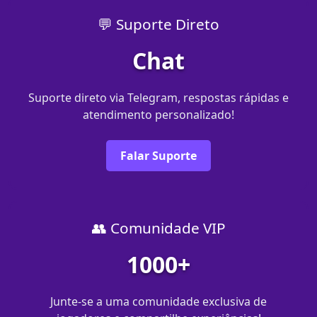
💬 Suporte Direto
Chat
Suporte direto via Telegram, respostas rápidas e
atendimento personalizado!
Falar Suporte
👥 Comunidade VIP
1000+
Junte-se a uma comunidade exclusiva de