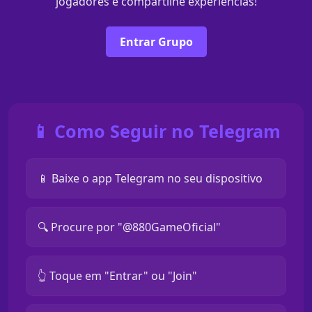
jogadores e compartilhe experiências!
Entrar Grupo
📱 Como Seguir no Telegram
📱 Baixe o app Telegram no seu dispositivo
🔍 Procure por "@880GameOficial"
👆 Toque em "Entrar" ou "Join"