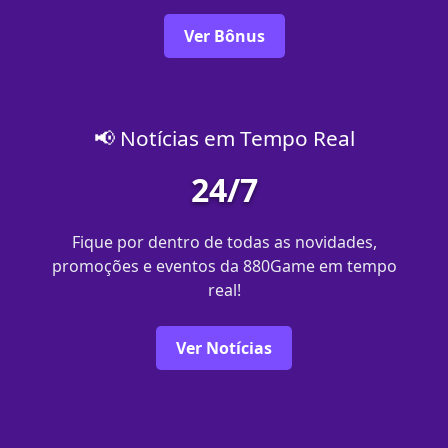
Ver Bônus
📢 Notícias em Tempo Real
24/7
Fique por dentro de todas as novidades,
promoções e eventos da 880Game em tempo
real!
Ver Notícias