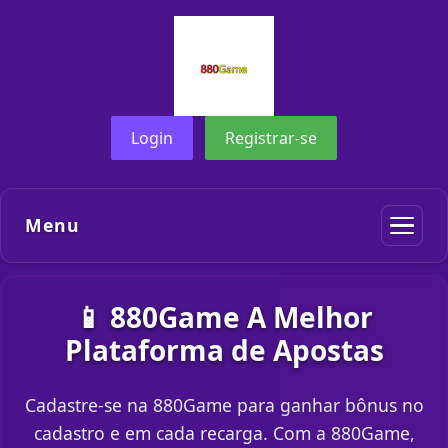
Login
Registrar-se
Menu
📱 880Game A Melhor
Plataforma de Apostas
Cadastre-se na 880Game para ganhar bônus no
cadastro e em cada recarga. Com a 880Game,