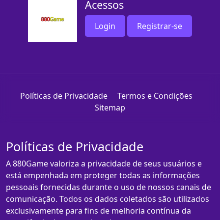
Acessos
Login
Registrar-se
Políticas de Privacidade
Termos e Condições
Sitemap
Políticas de Privacidade
A 880Game valoriza a privacidade de seus usuários e
está empenhada em proteger todas as informações
pessoais fornecidas durante o uso de nossos canais de
comunicação. Todos os dados coletados são utilizados
exclusivamente para fins de melhoria contínua da