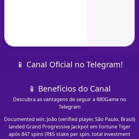
📱 Canal Oficial no Telegram!
📱 Benefícios do Canal
Descubra as vantagens de seguir a 880Game no
Telegram
Documented win: João (verified player, São Paulo, Brasil)
landed Grand Progressive Jackpot em Fortune Tiger
após 847 spins (R$5 stake per spin, total investment