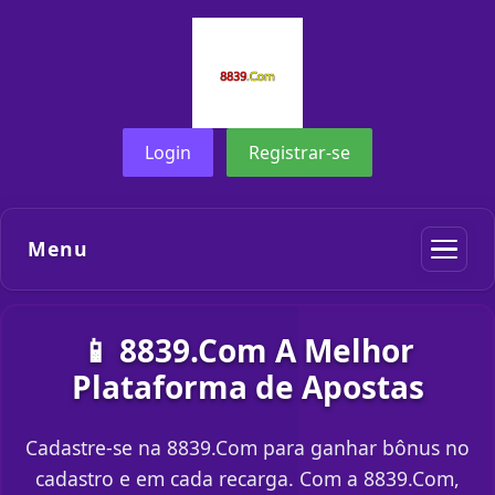
Login
Registrar-se
Menu
📱 8839.Com A Melhor
Plataforma de Apostas
Cadastre-se na 8839.Com para ganhar bônus no
cadastro e em cada recarga. Com a 8839.Com,