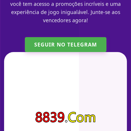
você tem acesso a promoções incríveis e uma
experiência de jogo inigualável. Junte-se aos
vencedores agora!
SEGUIR NO TELEGRAM