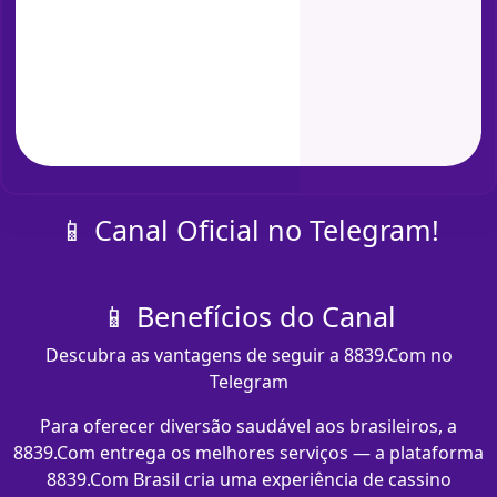
📱 Canal Oficial no Telegram!
📱 Benefícios do Canal
Descubra as vantagens de seguir a 8839.Com no
Telegram
Para oferecer diversão saudável aos brasileiros, a
8839.Com entrega os melhores serviços — a plataforma
8839.Com Brasil cria uma experiência de cassino