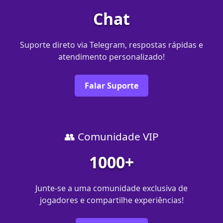
Chat
Suporte direto via Telegram, respostas rápidas e
atendimento personalizado!
Falar Suporte
👥 Comunidade VIP
1000+
Junte-se a uma comunidade exclusiva de
jogadores e compartilhe experiências!