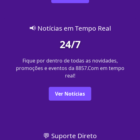
📢 Notícias em Tempo Real
24/7
Fique por dentro de todas as novidades,
promoções e eventos da 8857.Com em tempo
real!
Ver Notícias
💬 Suporte Direto