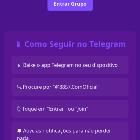
Entrar Grupo
📱 Como Seguir no Telegram
📱 Baixe o app Telegram no seu dispositivo
🔍 Procure por "@8857.ComOficial"
👆 Toque em "Entrar" ou "Join"
🔔 Ative as notificações para não perder
nada