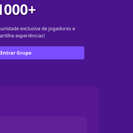
1000+
unidade exclusiva de jogadores e
rtilhe experiências!
Entrar Grupo