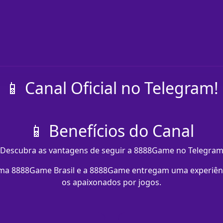
📱 Canal Oficial no Telegram!
📱 Benefícios do Canal
Descubra as vantagens de seguir a 8888Game no Telegra
orma 8888Game Brasil e a 8888Game entregam uma experiênci
os apaixonados por jogos.