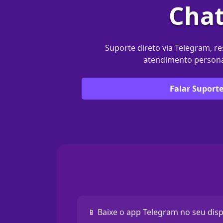
Cha
Suporte direto via Telegram, r
atendimento persona
Falar Suport
📱 Baixe o app Telegram no seu disp