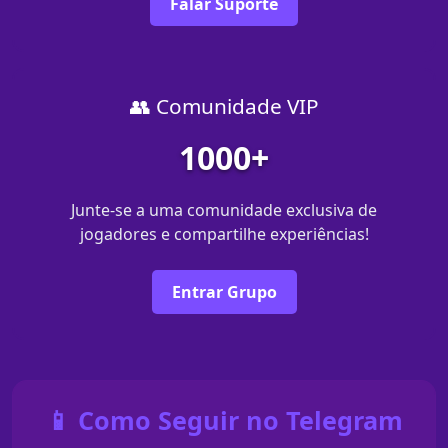
Falar Suporte
👥 Comunidade VIP
1000+
Junte-se a uma comunidade exclusiva de
jogadores e compartilhe experiências!
Entrar Grupo
📱 Como Seguir no Telegram