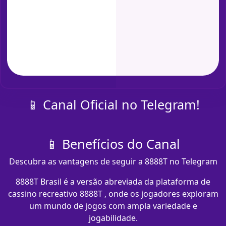
📱 Canal Oficial no Telegram!
📱 Benefícios do Canal
Descubra as vantagens de seguir a 8888T no Telegram
8888T Brasil é a versão abreviada da plataforma de
cassino recreativo 8888T , onde os jogadores exploram
um mundo de jogos com ampla variedade e
jogabilidade.