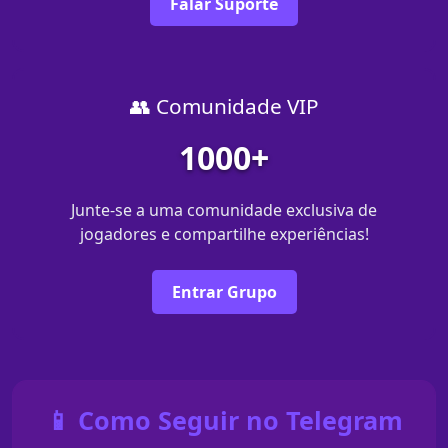
Falar Suporte
👥 Comunidade VIP
1000+
Junte-se a uma comunidade exclusiva de
jogadores e compartilhe experiências!
Entrar Grupo
📱 Como Seguir no Telegram