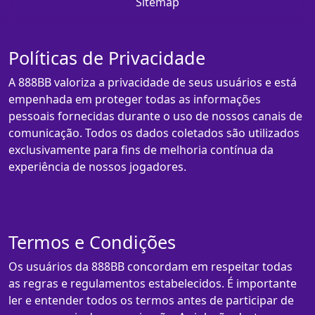
Sitemap
Políticas de Privacidade
A 888BB valoriza a privacidade de seus usuários e está
empenhada em proteger todas as informações
pessoais fornecidas durante o uso de nossos canais de
comunicação. Todos os dados coletados são utilizados
exclusivamente para fins de melhoria contínua da
experiência de nossos jogadores.
Termos e Condições
Os usuários da 888BB concordam em respeitar todas
as regras e regulamentos estabelecidos. É importante
ler e entender todos os termos antes de participar de