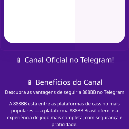
📱 Canal Oficial no Telegram!
📱 Benefícios do Canal
Descubra as vantagens de seguir a 888BB no Telegram
A 888BB está entre as plataformas de cassino mais
populares — a plataforma 888BB Brasil oferece a
experiência de jogo mais completa, com segurança e
praticidade.