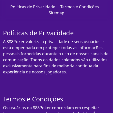
Políticas de Privacidade
Termos e Condições
Sitemap
Políticas de Privacidade
A 888Poker valoriza a privacidade de seus usuários e
está empenhada em proteger todas as informações
pessoais fornecidas durante o uso de nossos canais de
comunicação. Todos os dados coletados são utilizados
exclusivamente para fins de melhoria contínua da
experiência de nossos jogadores.
Termos e Condições
Os usuários da 888Poker concordam em respeitar