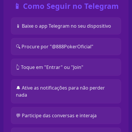
📱 Como Seguir no Telegram
📱 Baixe o app Telegram no seu dispositivo
🔍 Procure por "@888PokerOficial"
👆 Toque em "Entrar" ou "Join"
🔔 Ative as notificações para não perder
nada
💬 Participe das conversas e interaja