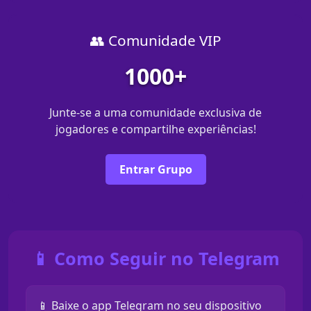
👥 Comunidade VIP
1000+
Junte-se a uma comunidade exclusiva de
jogadores e compartilhe experiências!
Entrar Grupo
📱 Como Seguir no Telegram
📱 Baixe o app Telegram no seu dispositivo