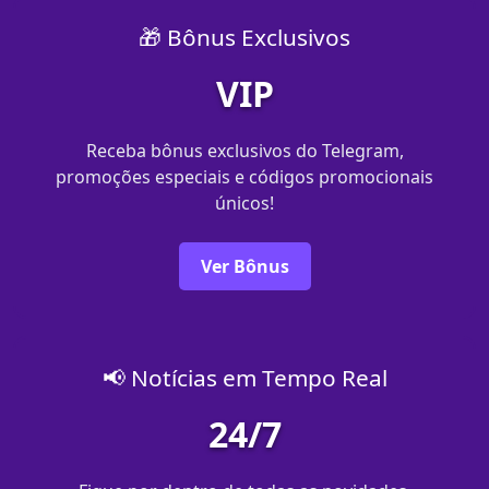
🎁 Bônus Exclusivos
VIP
Receba bônus exclusivos do Telegram,
promoções especiais e códigos promocionais
únicos!
Ver Bônus
📢 Notícias em Tempo Real
24/7