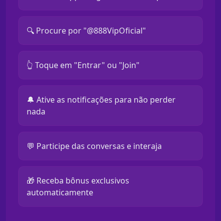
🔍 Procure por "@888VipOficial"
👆 Toque em "Entrar" ou "Join"
🔔 Ative as notificações para não perder
nada
💬 Participe das conversas e interaja
🎁 Receba bônus exclusivos
automaticamente