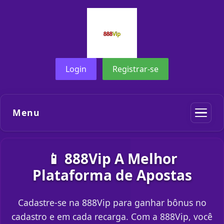
Login
Registrar-se
Menu
📱 888Vip A Melhor
Plataforma de Apostas
Cadastre-se na 888Vip para ganhar bônus no
cadastro e em cada recarga. Com a 888Vip, você