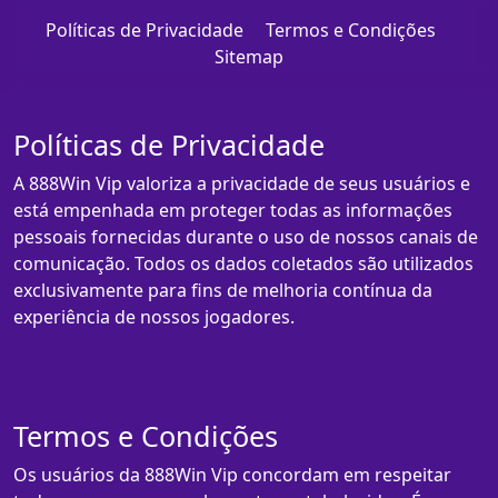
Políticas de Privacidade
Termos e Condições
Sitemap
Políticas de Privacidade
A 888Win Vip valoriza a privacidade de seus usuários e
está empenhada em proteger todas as informações
pessoais fornecidas durante o uso de nossos canais de
comunicação. Todos os dados coletados são utilizados
exclusivamente para fins de melhoria contínua da
experiência de nossos jogadores.
Termos e Condições
Os usuários da 888Win Vip concordam em respeitar