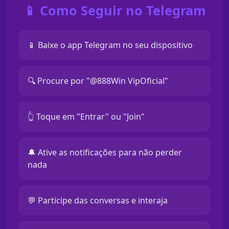
📱 Como Seguir no Telegram
📱 Baixe o app Telegram no seu dispositivo
🔍 Procure por "@888Win VipOficial"
👆 Toque em "Entrar" ou "Join"
🔔 Ative as notificações para não perder
nada
💬 Participe das conversas e interaja