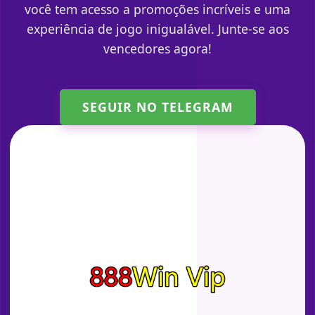
você tem acesso a promoções incríveis e uma
experiência de jogo inigualável. Junte-se aos
vencedores agora!
SEGUIR NO TELEGRAM