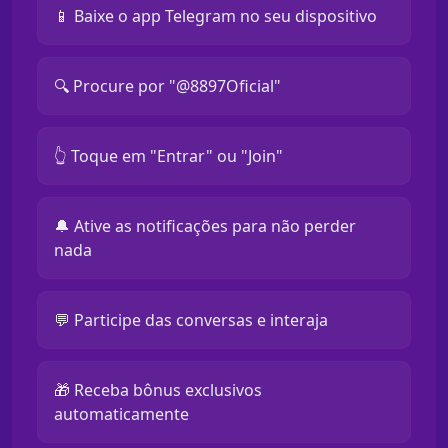
📱 Baixe o app Telegram no seu dispositivo
🔍 Procure por "@8897Oficial"
👆 Toque em "Entrar" ou "Join"
🔔 Ative as notificações para não perder
nada
💬 Participe das conversas e interaja
🎁 Receba bônus exclusivos
automaticamente