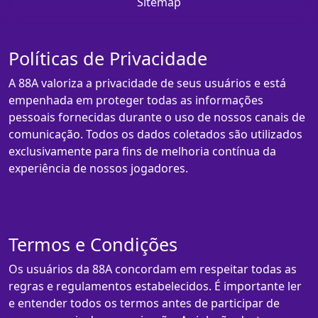
Sitemap
Políticas de Privacidade
A 88A valoriza a privacidade de seus usuários e está
empenhada em proteger todas as informações
pessoais fornecidas durante o uso de nossos canais de
comunicação. Todos os dados coletados são utilizados
exclusivamente para fins de melhoria contínua da
experiência de nossos jogadores.
Termos e Condições
Os usuários da 88A concordam em respeitar todas as
regras e regulamentos estabelecidos. É importante ler
e entender todos os termos antes de participar de