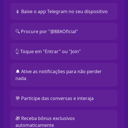
📱 Baixe o app Telegram no seu dispositivo
🔍 Procure por "@88AOficial"
👆 Toque em "Entrar" ou "Join"
🔔 Ative as notificações para não perder
nada
💬 Participe das conversas e interaja
🎁 Receba bônus exclusivos
automaticamente