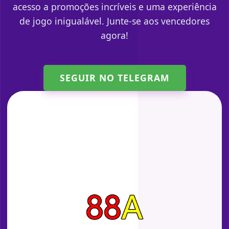
acesso a promoções incríveis e uma experiência
de jogo inigualável. Junte-se aos vencedores
agora!
SEGUIR NO TELEGRAM