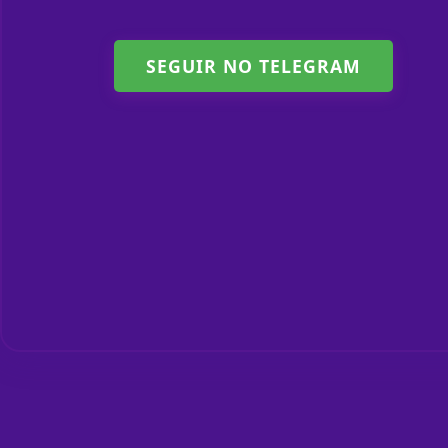
SEGUIR NO TELEGRAM