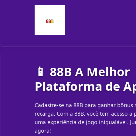
📱 88B A Melhor
Plataforma de A
Cadastre-se na 88B para ganhar bônus 
recarga. Com a 88B, você tem acesso a 
uma experiência de jogo inigualável. J
agora!