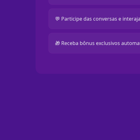
💬 Participe das conversas e interaj
🎁 Receba bônus exclusivos autom