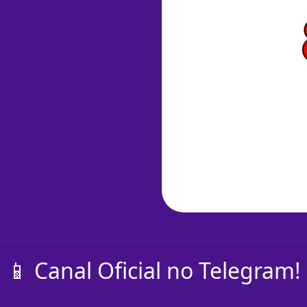
📱 Canal Oficial no Telegram!