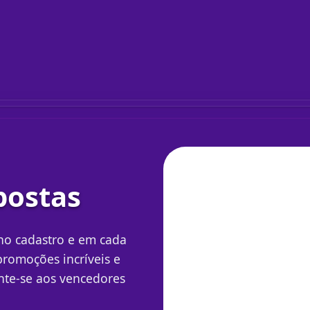
postas
no cadastro e em cada
promoções incríveis e
unte-se aos vencedores