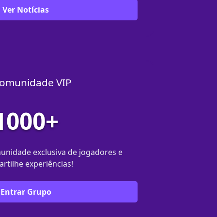
Ver Notícias
Comunidade VIP
1000+
unidade exclusiva de jogadores e
rtilhe experiências!
Entrar Grupo