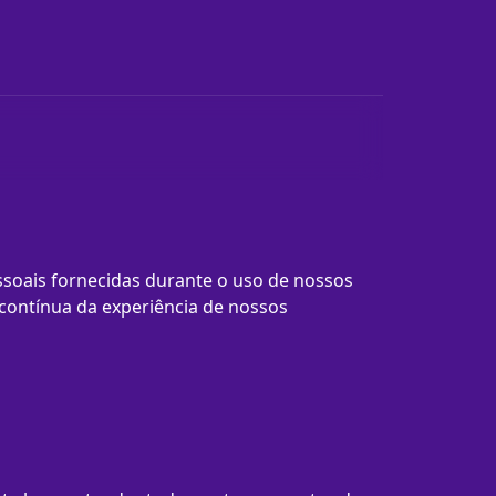
ssoais fornecidas durante o uso de nossos
 contínua da experiência de nossos