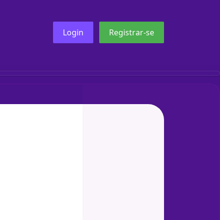
Login
Registrar-se