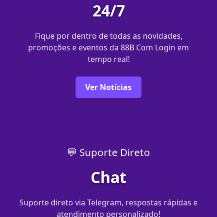
24/7
Fique por dentro de todas as novidades,
promoções e eventos da 88B Com Login em
tempo real!
Ver Notícias
💬 Suporte Direto
Chat
Suporte direto via Telegram, respostas rápidas e
atendimento personalizado!