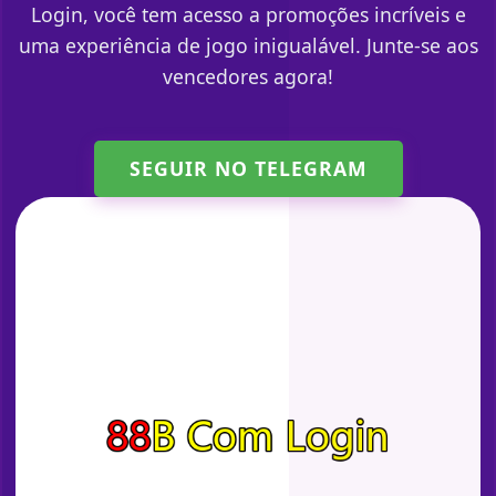
Login, você tem acesso a promoções incríveis e
uma experiência de jogo inigualável. Junte-se aos
vencedores agora!
SEGUIR NO TELEGRAM