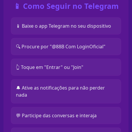
📱 Como Seguir no Telegram
📱 Baixe o app Telegram no seu dispositivo
🔍 Procure por "@88B Com LoginOficial"
👆 Toque em "Entrar" ou "Join"
🔔 Ative as notificações para não perder
nada
💬 Participe das conversas e interaja