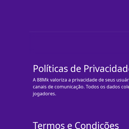
Políticas de Privacida
A 88Mk valoriza a privacidade de seus usu
canais de comunicação. Todos os dados cole
jogadores.
Termos e Condições