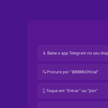
📱 Baixe o app Telegram no seu disp
🔍 Procure por "@88MkOficial"
👆 Toque em "Entrar" ou "Join"