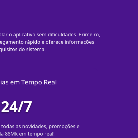
ar o aplicativo sem dificuldades. Primeiro,
arregamento rápido e oferece informações
quisitos do sistema.
cias em Tempo Real
24/7
e todas as novidades, promoções e
da 88Mk em tempo real!