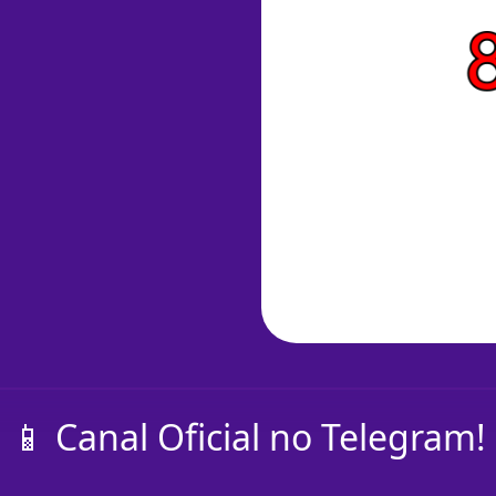
📱 Canal Oficial no Telegram!