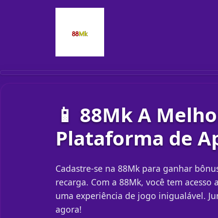
📱 88Mk A Melho
Plataforma de A
Cadastre-se na 88Mk para ganhar bônus
recarga. Com a 88Mk, você tem acesso a
uma experiência de jogo inigualável. J
agora!