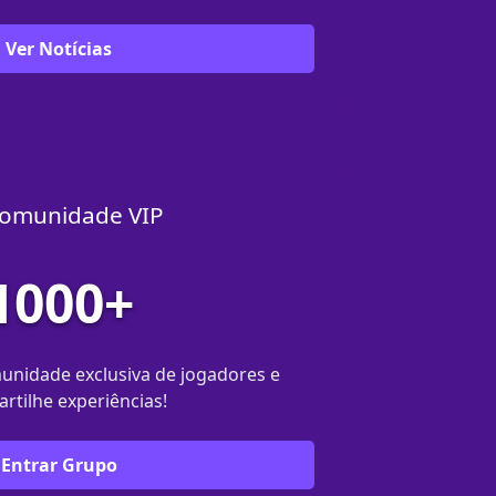
Ver Notícias
Comunidade VIP
1000+
unidade exclusiva de jogadores e
rtilhe experiências!
Entrar Grupo