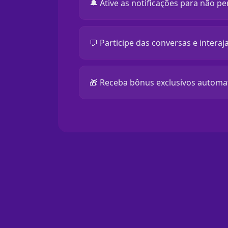
🔔 Ative as notificações para não p
💬 Participe das conversas e interaj
🎁 Receba bônus exclusivos autom