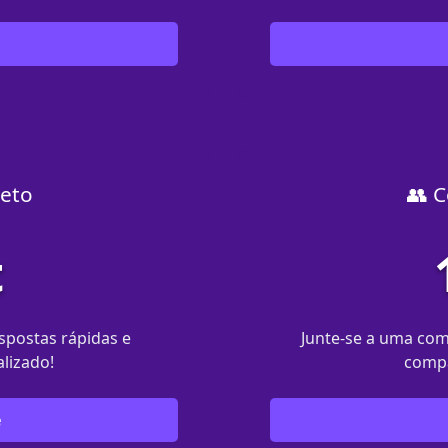
reto
👥 
t
espostas rápidas e
Junte-se a uma com
lizado!
compa
e