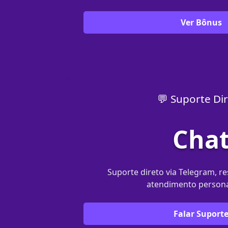
Ver Bônus
💬 Suporte Di
Cha
Suporte direto via Telegram, r
atendimento persona
Falar Suport