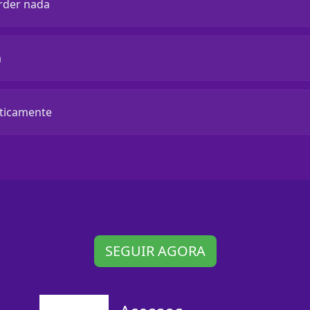
erder nada
a
aticamente
SEGUIR AGORA