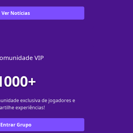
Ver Notícias
Comunidade VIP
1000+
unidade exclusiva de jogadores e
rtilhe experiências!
Entrar Grupo