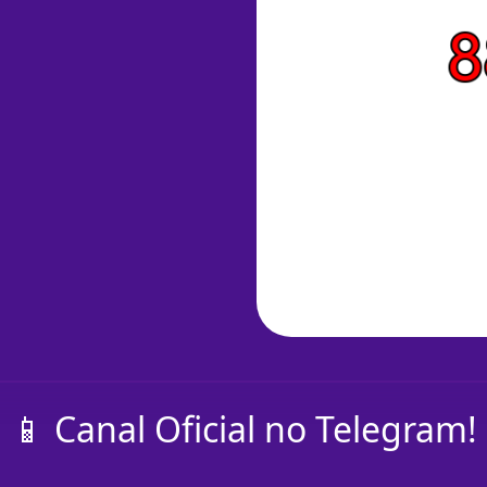
📱 Canal Oficial no Telegram!