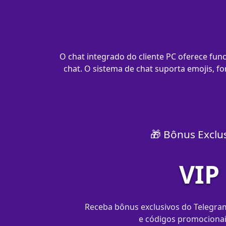
O chat integrado do cliente PC oferece fun
chat. O sistema de chat suporta emojis, f
🎁 Bônus Exclu
VIP
Receba bônus exclusivos do Telegra
e códigos promocionai