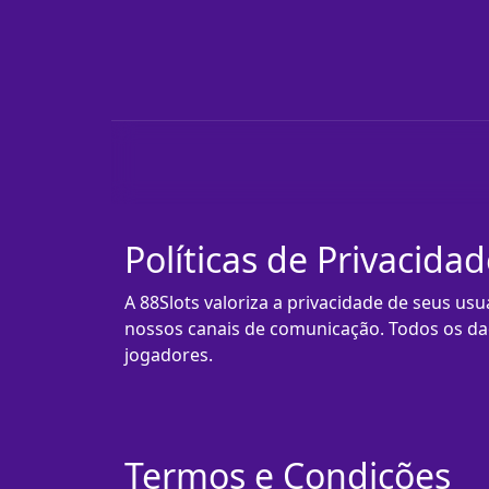
Políticas de Privacida
A 88Slots valoriza a privacidade de seus u
nossos canais de comunicação. Todos os dad
jogadores.
Termos e Condições