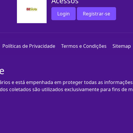
Acessos
Login
Registrar-se
Políticas de Privacidade
Termos e Condições
Sitemap
de
suários e está empenhada em proteger todas as informações
os coletados são utilizados exclusivamente para fins de m