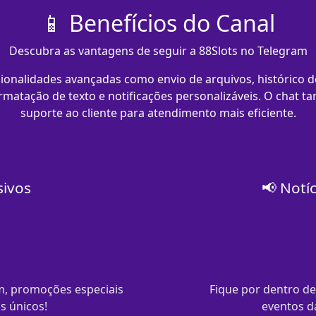
📱 Benefícios do Canal
Descubra as vantagens de seguir a 88Slots no Telegram
cionalidades avançadas como envio de arquivos, histórico de
ormatação de texto e notificações personalizáveis. O chat
suporte ao cliente para atendimento mais eficiente.
sivos
📢 Notí
m, promoções especiais
Fique por dentro d
s únicos!
eventos d