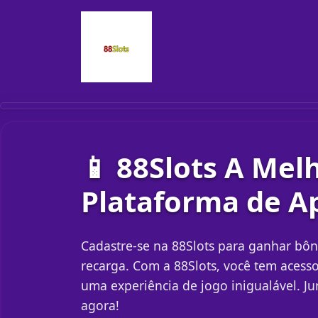
📱 88Slots A Mel
Plataforma de A
Cadastre-se na 88Slots para ganhar bô
recarga. Com a 88Slots, você tem acesso
uma experiência de jogo inigualável. J
agora!