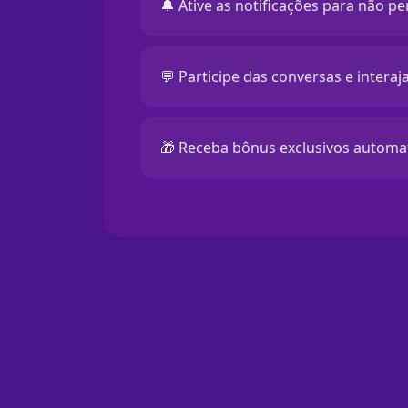
🔔 Ative as notificações para não p
💬 Participe das conversas e interaj
🎁 Receba bônus exclusivos autom