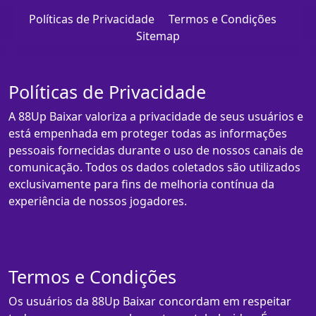
Políticas de Privacidade
Termos e Condições
Sitemap
Políticas de Privacidade
A 88Up Baixar valoriza a privacidade de seus usuários e
está empenhada em proteger todas as informações
pessoais fornecidas durante o uso de nossos canais de
comunicação. Todos os dados coletados são utilizados
exclusivamente para fins de melhoria contínua da
experiência de nossos jogadores.
Termos e Condições
Os usuários da 88Up Baixar concordam em respeitar