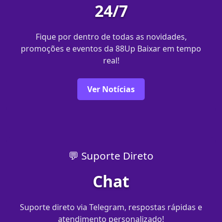
24/7
Fique por dentro de todas as novidades,
promoções e eventos da 88Up Baixar em tempo
real!
Ver Notícias
💬 Suporte Direto
Chat
Suporte direto via Telegram, respostas rápidas e
atendimento personalizado!