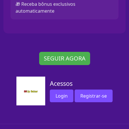
🎁 Receba bônus exclusivos
automaticamente
SEGUIR AGORA
Acessos
Login
Registrar-se