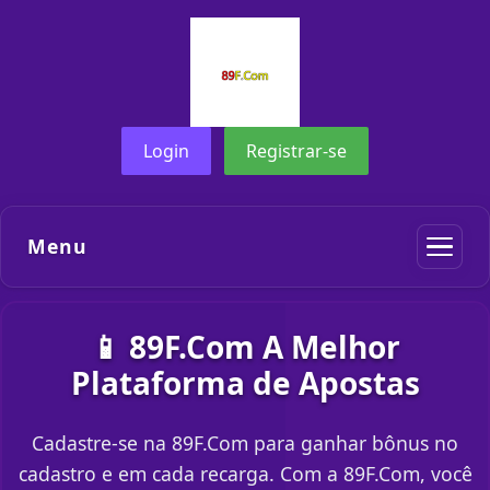
Login
Registrar-se
Menu
📱 89F.Com A Melhor
Plataforma de Apostas
Cadastre-se na 89F.Com para ganhar bônus no
cadastro e em cada recarga. Com a 89F.Com, você