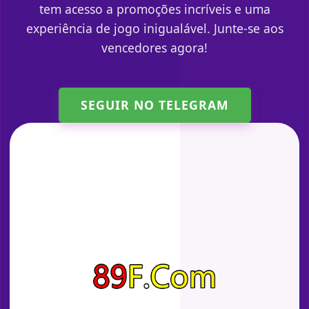
tem acesso a promoções incríveis e uma
experiência de jogo inigualável. Junte-se aos
vencedores agora!
SEGUIR NO TELEGRAM