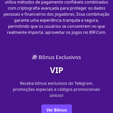
utiliza métodos de pagamento confiáveis combinados
com criptografia avançada para proteger os dados
pessoais e financeiros dos jogadores. Essa combinação
garante uma experiência tranquila e segura,
permitindo que os usuários se concentrem no que
realmente importa: aproveitar os jogos no 89F.Com.
🎁 Bônus Exclusivos
VIP
Receba bônus exclusivos do Telegram,
promoções especiais e códigos promocionais
únicos!
Ver Bônus