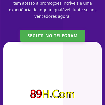
tem acesso a promoções incríveis e uma
experiência de jogo inigualável. Junte-se aos
vencedores agora!
SEGUIR NO TELEGRAM