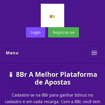
Login
Registrar-se
Menu
📱 8Br A Melhor Plataforma
de Apostas
Cadastre-se na 8Br para ganhar bônus no
cadastro e em cada recarga. Com a 8Br, você tem