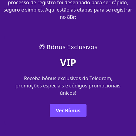
processo de registro foi desenhado para ser rápido,
seguro e simples. Aqui estão as etapas para se registrar
no 8Br:
🎁 Bônus Exclusivos
VIP
Receba bônus exclusivos do Telegram,
promoções especiais e códigos promocionais
únicos!
Ver Bônus