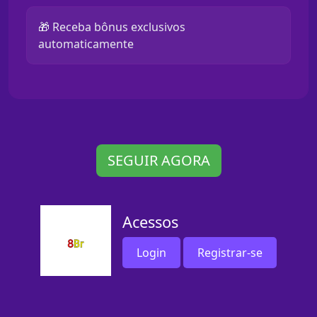
🎁 Receba bônus exclusivos
automaticamente
SEGUIR AGORA
Acessos
Login
Registrar-se