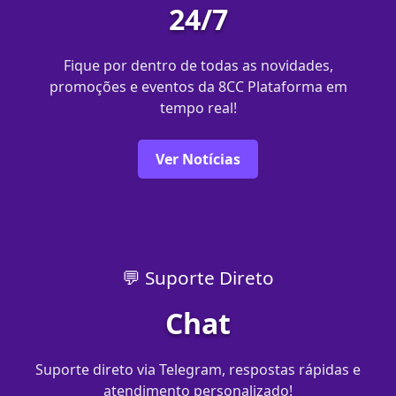
24/7
Fique por dentro de todas as novidades,
promoções e eventos da 8CC Plataforma em
tempo real!
Ver Notícias
💬 Suporte Direto
Chat
Suporte direto via Telegram, respostas rápidas e
atendimento personalizado!