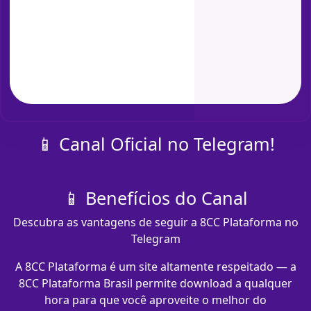
📱 Canal Oficial no Telegram!
📱 Benefícios do Canal
Descubra as vantagens de seguir a 8CC Plataforma no
Telegram
A 8CC Plataforma é um site altamente respeitado — a
8CC Plataforma Brasil permite download a qualquer
hora para que você aproveite o melhor do