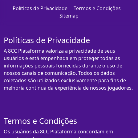
Políticas de Privacidade
Termos e Condições
Sitemap
Políticas de Privacidade
A 8CC Plataforma valoriza a privacidade de seus
usuários e está empenhada em proteger todas as
informações pessoais fornecidas durante o uso de
nossos canais de comunicação. Todos os dados
coletados são utilizados exclusivamente para fins de
melhoria contínua da experiência de nossos jogadores.
Termos e Condições
Os usuários da 8CC Plataforma concordam em