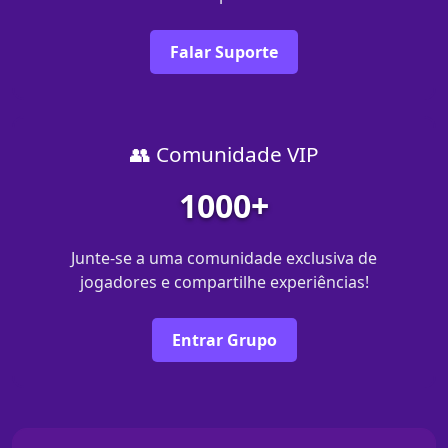
Falar Suporte
👥 Comunidade VIP
1000+
Junte-se a uma comunidade exclusiva de
jogadores e compartilhe experiências!
Entrar Grupo