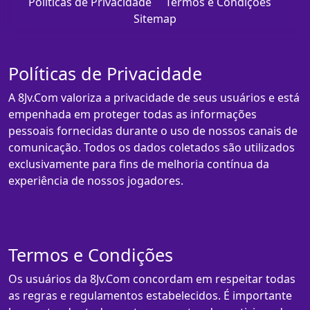
Políticas de Privacidade
Termos e Condições
Sitemap
Políticas de Privacidade
A 8Jv.Com valoriza a privacidade de seus usuários e está
empenhada em proteger todas as informações
pessoais fornecidas durante o uso de nossos canais de
comunicação. Todos os dados coletados são utilizados
exclusivamente para fins de melhoria contínua da
experiência de nossos jogadores.
Termos e Condições
Os usuários da 8Jv.Com concordam em respeitar todas
as regras e regulamentos estabelecidos. É importante