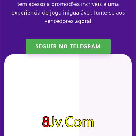
tem acesso a promoções incríveis e uma
experiência de jogo inigualável. Junte-se aos
vencedores agora!
SEGUIR NO TELEGRAM