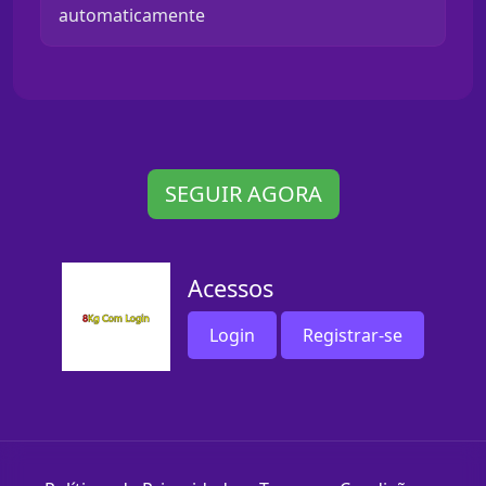
automaticamente
SEGUIR AGORA
Acessos
Login
Registrar-se