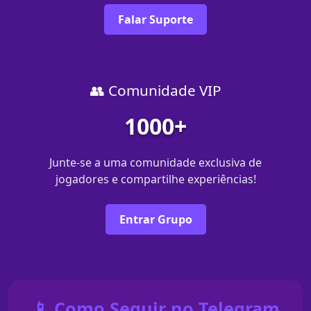
Falar Suporte
👥 Comunidade VIP
1000+
Junte-se a uma comunidade exclusiva de
jogadores e compartilhe experiências!
Entrar Grupo
📱 Como Seguir no Telegram