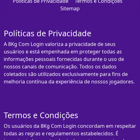
Políticas de Privacidade
Termos e Condições
Sitemap
Políticas de Privacidade
A 8Kg Com Login valoriza a privacidade de seus
usuários e está empenhada em proteger todas as
informações pessoais fornecidas durante o uso de
nossos canais de comunicação. Todos os dados
coletados são utilizados exclusivamente para fins de
melhoria contínua da experiência de nossos jogadores.
Termos e Condições
Os usuários da 8Kg Com Login concordam em respeitar
todas as regras e regulamentos estabelecidos. É