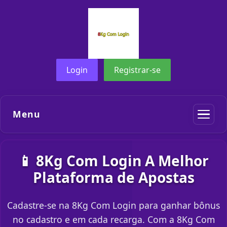
Login
Registrar-se
Menu
📱 8Kg Com Login A Melhor
Plataforma de Apostas
Cadastre-se na 8Kg Com Login para ganhar bônus
no cadastro e em cada recarga. Com a 8Kg Com