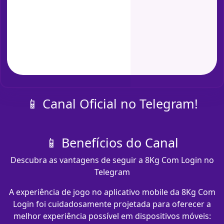
📱 Canal Oficial no Telegram!
📱 Benefícios do Canal
Descubra as vantagens de seguir a 8Kg Com Login no
Telegram
A experiência de jogo no aplicativo mobile da 8Kg Com
Login foi cuidadosamente projetada para oferecer a
melhor experiência possível em dispositivos móveis: