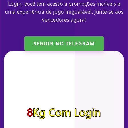
Login, você tem acesso a promoções incríveis e
uma experiência de jogo inigualável. Junte-se aos
vencedores agora!
SEGUIR NO TELEGRAM