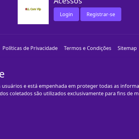
Acessos
Login
Registrar-se
Políticas de Privacidade
Termos e Condições
Sitemap
de
us usuários e está empenhada em proteger todas as inform
os coletados são utilizados exclusivamente para fins de m