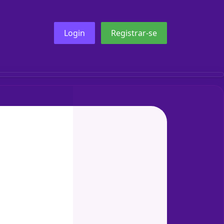
Login
Registrar-se