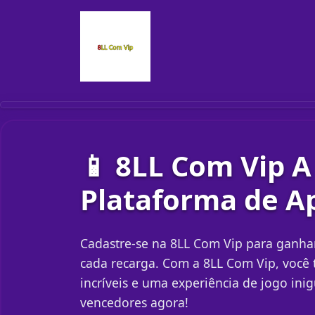
📱 8LL Com Vip 
Plataforma de A
Cadastre-se na 8LL Com Vip para ganha
cada recarga. Com a 8LL Com Vip, você
incríveis e uma experiência de jogo inig
vencedores agora!