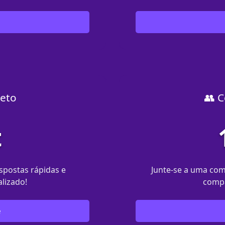
reto
👥 
t
espostas rápidas e
Junte-se a uma com
lizado!
compa
e