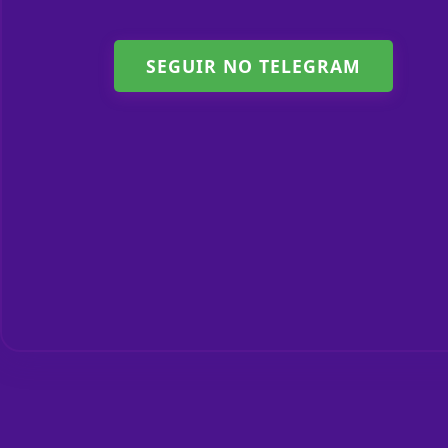
SEGUIR NO TELEGRAM