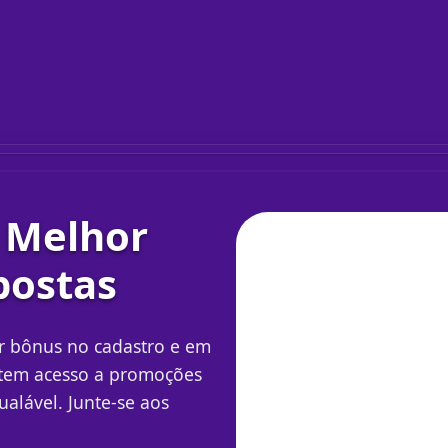
A Melhor
postas
r bônus no cadastro e em
 tem acesso a promoções
ualável. Junte-se aos