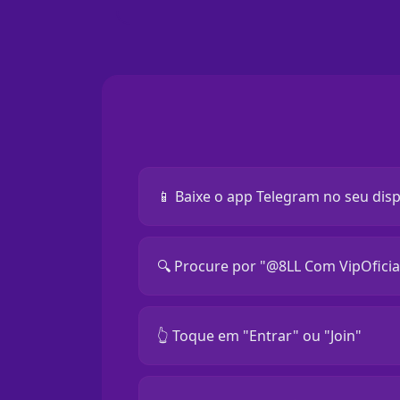
📱 Baixe o app Telegram no seu disp
🔍 Procure por "@8LL Com VipOficia
👆 Toque em "Entrar" ou "Join"