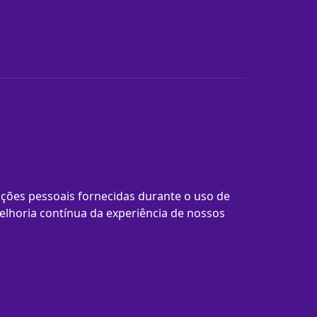
ações pessoais fornecidas durante o uso de
elhoria contínua da experiência de nossos