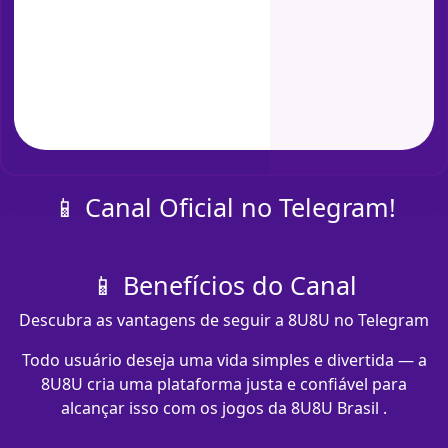
📱 Canal Oficial no Telegram!
📱 Benefícios do Canal
Descubra as vantagens de seguir a 8U8U no Telegram
Todo usuário deseja uma vida simples e divertida — a
8U8U cria uma plataforma justa e confiável para
alcançar isso com os jogos da 8U8U Brasil .