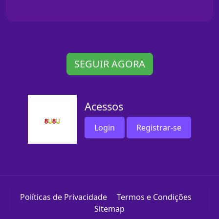
SEGUIR AGORA
Acessos
Login
Registrar-se
Políticas de Privacidade
Termos e Condições
Sitemap