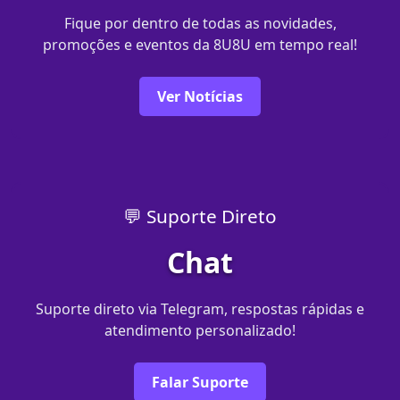
Fique por dentro de todas as novidades,
promoções e eventos da 8U8U em tempo real!
Ver Notícias
💬 Suporte Direto
Chat
Suporte direto via Telegram, respostas rápidas e
atendimento personalizado!
Falar Suporte