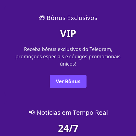
🎁 Bônus Exclusivos
VIP
Receba bônus exclusivos do Telegram,
promoções especiais e códigos promocionais
únicos!
Ver Bônus
📢 Notícias em Tempo Real
24/7