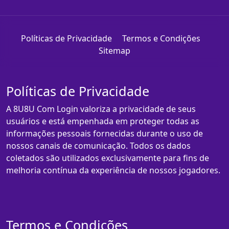
Políticas de Privacidade
Termos e Condições
Sitemap
Políticas de Privacidade
A 8U8U Com Login valoriza a privacidade de seus
usuários e está empenhada em proteger todas as
informações pessoais fornecidas durante o uso de
nossos canais de comunicação. Todos os dados
coletados são utilizados exclusivamente para fins de
melhoria contínua da experiência de nossos jogadores.
Termos e Condições