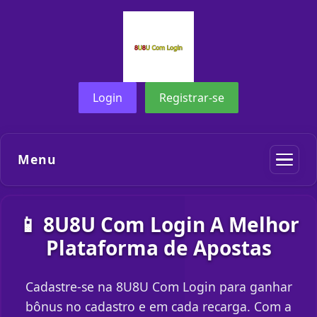
Login
Registrar-se
Menu
📱 8U8U Com Login A Melhor
Plataforma de Apostas
Cadastre-se na 8U8U Com Login para ganhar
bônus no cadastro e em cada recarga. Com a