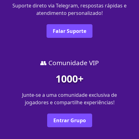
Suporte direto via Telegram, respostas rápidas e
atendimento personalizado!
Falar Suporte
👥 Comunidade VIP
1000+
Junte-se a uma comunidade exclusiva de
jogadores e compartilhe experiências!
Entrar Grupo