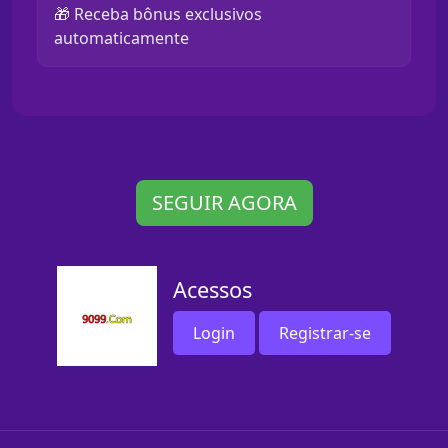
🎁 Receba bônus exclusivos
automaticamente
SEGUIR AGORA
Acessos
Login
Registrar-se