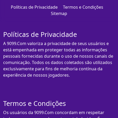
Políticas de Privacidade
Termos e Condições
Sitemap
Políticas de Privacidade
A 9099.Com valoriza a privacidade de seus usuários e
está empenhada em proteger todas as informações
pessoais fornecidas durante o uso de nossos canais de
comunicação. Todos os dados coletados são utilizados
exclusivamente para fins de melhoria contínua da
experiência de nossos jogadores.
Termos e Condições
Os usuários da 9099.Com concordam em respeitar