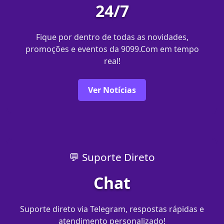
24/7
Fique por dentro de todas as novidades,
promoções e eventos da 9099.Com em tempo
real!
Ver Notícias
💬 Suporte Direto
Chat
Suporte direto via Telegram, respostas rápidas e
atendimento personalizado!