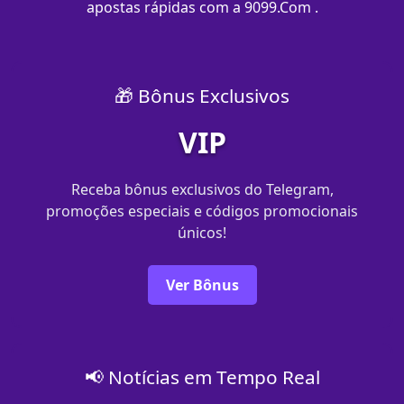
apostas rápidas com a 9099.Com .
🎁 Bônus Exclusivos
VIP
Receba bônus exclusivos do Telegram,
promoções especiais e códigos promocionais
únicos!
Ver Bônus
📢 Notícias em Tempo Real