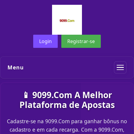
Login
Registrar-se
Menu
📱 9099.Com A Melhor
Plataforma de Apostas
Cadastre-se na 9099.Com para ganhar bônus no
cadastro e em cada recarga. Com a 9099.Com,