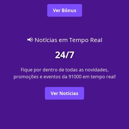
Ver Bônus
📢 Notícias em Tempo Real
24/7
Fique por dentro de todas as novidades,
promoções e eventos da 91000 em tempo real!
Ver Notícias