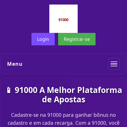
Login
Registrar-se
Menu
📱 91000 A Melhor Plataforma
de Apostas
Cadastre-se na 91000 para ganhar bônus no
cadastro e em cada recarga. Com a 91000, você