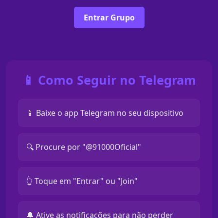
Entrar Grupo
📱 Como Seguir no Telegram
📱 Baixe o app Telegram no seu dispositivo
🔍 Procure por "@91000Oficial"
👆 Toque em "Entrar" ou "Join"
🔔 Ative as notificações para não perder