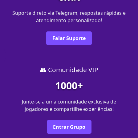
Suporte direto via Telegram, respostas rápidas e
atendimento personalizado!
Falar Suporte
👥 Comunidade VIP
1000+
Junte-se a uma comunidade exclusiva de
jogadores e compartilhe experiências!
Entrar Grupo