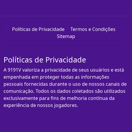
Políticas de Privacidade
Termos e Condições
Sitemap
Políticas de Privacidade
A 9191V valoriza a privacidade de seus usuários e está
empenhada em proteger todas as informações
pessoais fornecidas durante o uso de nossos canais de
comunicação. Todos os dados coletados são utilizados
exclusivamente para fins de melhoria contínua da
experiência de nossos jogadores.