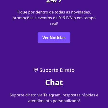
Fique por dentro de todas as novidades,
promoções e eventos da 9191V.Vip em tempo
real!
Ver Notícias
💬 Suporte Direto
Chat
Suporte direto via Telegram, respostas rápidas e
atendimento personalizado!