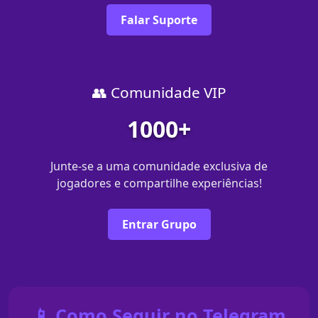
Falar Suporte
👥 Comunidade VIP
1000+
Junte-se a uma comunidade exclusiva de
jogadores e compartilhe experiências!
Entrar Grupo
📱 Como Seguir no Telegram