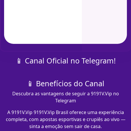
📱 Canal Oficial no Telegram!
📱 Benefícios do Canal
Descubra as vantagens de seguir a 9191V.Vip no
Telegram
A 9191V.Vip 9191V.Vip Brasil oferece uma experiência
completa, com apostas esportivas e crupiês ao vivo —
sinta a emoção sem sair de casa.