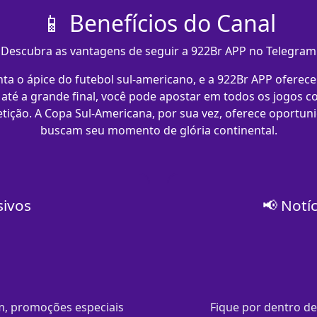
📱 Benefícios do Canal
Descubra as vantagens de seguir a 922Br APP no Telegram
ta o ápice do futebol sul-americano, e a 922Br APP oferece
 até a grande final, você pode apostar em todos os jogos c
tição. A Copa Sul-Americana, por sua vez, oferece oportu
buscam seu momento de glória continental.
sivos
📢 Notí
m, promoções especiais
Fique por dentro d