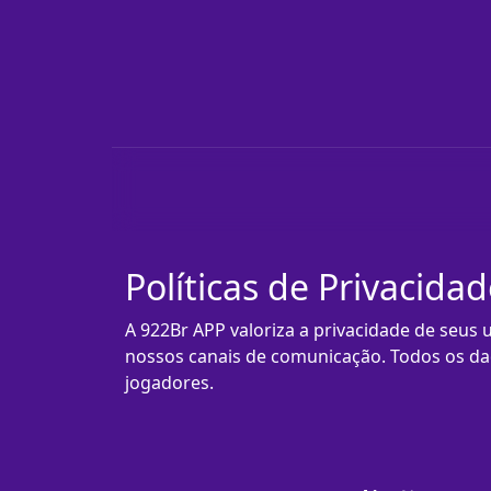
Políticas de Privacida
A 922Br APP valoriza a privacidade de seus
nossos canais de comunicação. Todos os dad
jogadores.