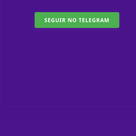
SEGUIR NO TELEGRAM