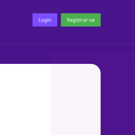
Login
Registrar-se