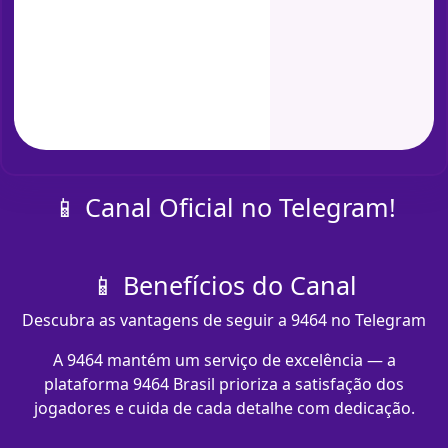
📱 Canal Oficial no Telegram!
📱 Benefícios do Canal
Descubra as vantagens de seguir a 9464 no Telegram
A 9464 mantém um serviço de excelência — a
plataforma 9464 Brasil prioriza a satisfação dos
jogadores e cuida de cada detalhe com dedicação.