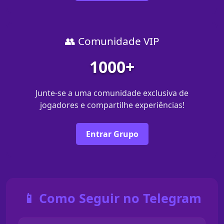
👥 Comunidade VIP
1000+
Junte-se a uma comunidade exclusiva de
jogadores e compartilhe experiências!
Entrar Grupo
📱 Como Seguir no Telegram