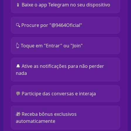
📱 Baixe o app Telegram no seu dispositivo
🔍 Procure por "@9464Oficial"
👆 Toque em "Entrar" ou "Join"
🔔 Ative as notificações para não perder
nada
💬 Participe das conversas e interaja
🎁 Receba bônus exclusivos
automaticamente