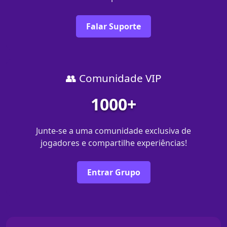
Falar Suporte
👥 Comunidade VIP
1000+
Junte-se a uma comunidade exclusiva de
jogadores e compartilhe experiências!
Entrar Grupo