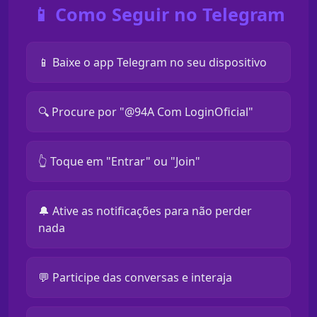
📱 Como Seguir no Telegram
📱 Baixe o app Telegram no seu dispositivo
🔍 Procure por "@94A Com LoginOficial"
👆 Toque em "Entrar" ou "Join"
🔔 Ative as notificações para não perder
nada
💬 Participe das conversas e interaja