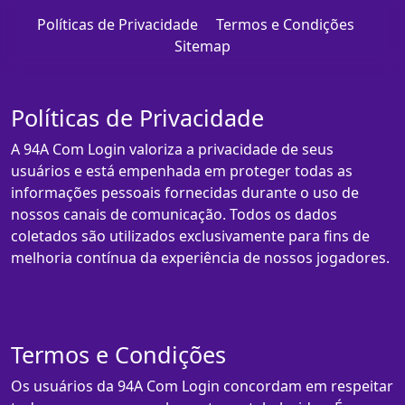
Políticas de Privacidade
Termos e Condições
Sitemap
Políticas de Privacidade
A 94A Com Login valoriza a privacidade de seus
usuários e está empenhada em proteger todas as
informações pessoais fornecidas durante o uso de
nossos canais de comunicação. Todos os dados
coletados são utilizados exclusivamente para fins de
melhoria contínua da experiência de nossos jogadores.
Termos e Condições
Os usuários da 94A Com Login concordam em respeitar