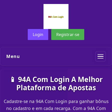
Login
Registrar-se
Menu
📱 94A Com Login A Melhor
Plataforma de Apostas
Cadastre-se na 94A Com Login para ganhar bônus
no cadastro e em cada recarga. Com a 94A Com