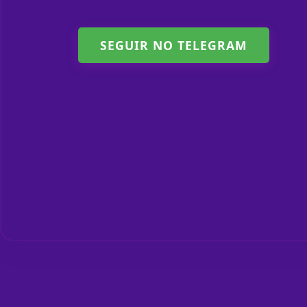
SEGUIR NO TELEGRAM