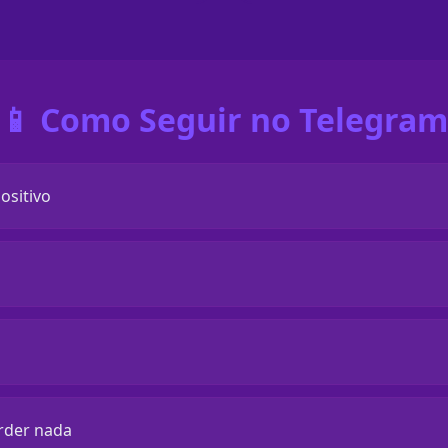
📱 Como Seguir no Telegram
ositivo
erder nada