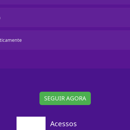
a
aticamente
SEGUIR AGORA
Acessos