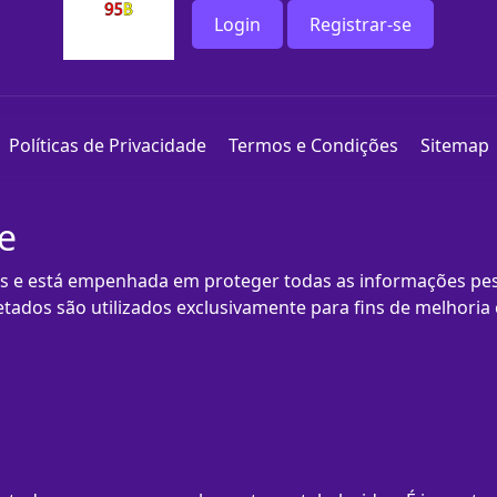
Login
Registrar-se
Políticas de Privacidade
Termos e Condições
Sitemap
de
ios e está empenhada em proteger todas as informações pe
tados são utilizados exclusivamente para fins de melhoria